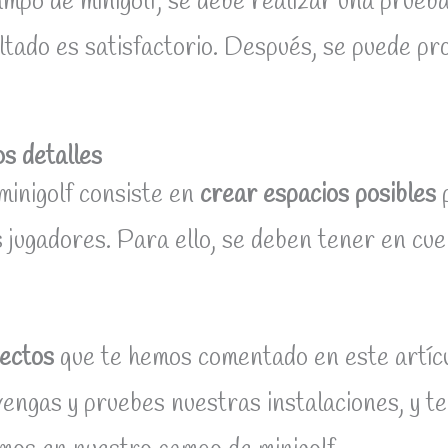
ampo de minigolf, se debe realizar una prue
ultado es satisfactorio. Después, se puede pr
s detalles
minigolf consiste en
crear espacios posibles
p
os jugadores. Para ello, se deben tener en c
pectos
que te hemos comentado en este artícu
 vengas y pruebes nuestras instalaciones, y te