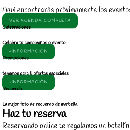
Aquí encontrarás próximamente los eventos
VER AGENDA COMPLETA
Celebraciones
Celebra tu cumpleaños o evento
+INFORMACIÓN
Promociones
tenemos para ti ofertas especiales
+INFORMACIÓN
Recuerdo
La mejor foto de recuerdo de marbella
Haz tu reserva
Reservando online te regalamos un botellín