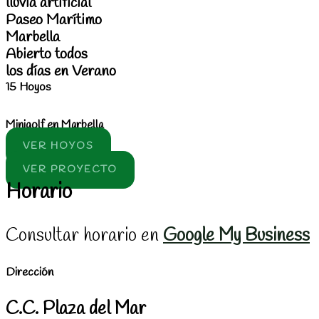
lluvia artificial
Paseo Marítimo
Marbella
Abierto todos
los días en Verano
15 Hoyos
Minigolf en Marbella
VER HOYOS
VER PROYECTO
Horario
Consultar horario en
Google My Business
Dirección
C.C. Plaza del Mar