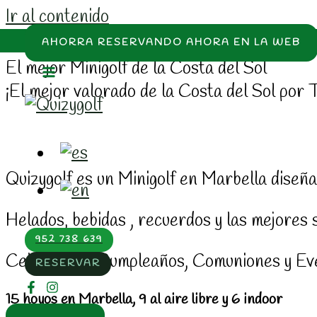
Ir al contenido
Mini Golf Marbella
AHORRA RESERVANDO AHORA EN LA WEB
El mejor Minigolf de la Costa del Sol
¡El mejor valorado de la Costa del Sol por 
Quizygolf es un Minigolf en Marbella diseña
Helados, bebidas , recuerdos y las mejores 
952 738 639
Celebramos Cumpleaños, Comuniones y Ev
RESERVAR
15 hoyos en Marbella, 9 al aire libre y 6 indoor