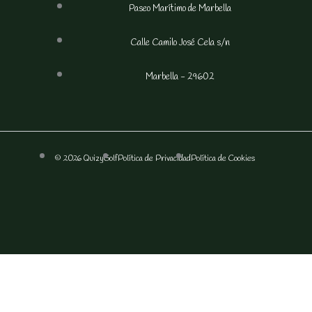
Paseo Marítimo de Marbella
Calle Camilo José Cela s/n
Marbella - 29602
© 2026 QuizyGolf
Política de Privacidad
Política de Cookies
F
I
a
n
c
s