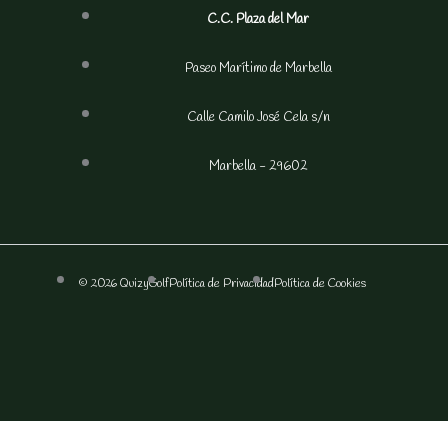
C.C. Plaza del Mar
Paseo Marítimo de Marbella
Calle Camilo José Cela s/n
Marbella - 29602
© 2026 QuizyGolf
Política de Privacidad
Política de Cookies
F
I
a
n