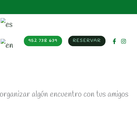
952 738 639
RESERVAR
s organizar algún encuentro con tus amigos