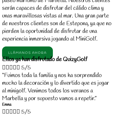
paseo marítimo de Marbella. Nuestros clientes
serán capaces de disfrutar del cálido clima y
unas maravillosas vistas al mar. Una gran parte
de nuestros clientes son de Estepona, ya que no
pierden la oportunidad de disfrutar de una
experiencia inmersiva jugando al MiniGolf.
LLÁMANOS AHORA
Ellos ya han disfrutado de QuizyGolf





5/5
“Fuimos toda la familia y nos ha sorprendido
mucho la decoración y lo divertido que es jugar
al minigolf. Venimos todos los veranos a
Marbella y por supuesto vamos a repetir.”
Emma





5/5