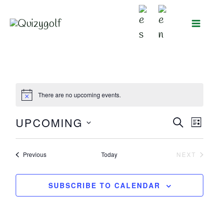
Ir
al
contenido
There are no upcoming events.
UPCOMING
SEARC
Events
Even
LIST
Select
Search
View
Events
Previous
Today
NEXT
date.
EVENTS
and
Navi
Views
SUBSCRIBE TO CALENDAR
Navigation