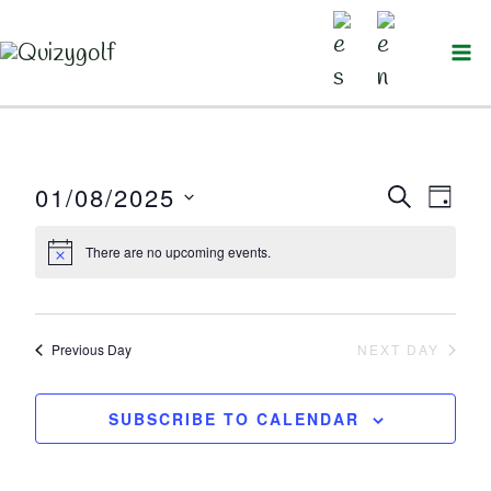
Ir
al
contenido
01/08/2025
SEARC
Events
Even
DAY
Select
Search
View
There are no upcoming events.
date.
and
Navi
Views
Previous Day
NEXT DAY
Navigation
SUBSCRIBE TO CALENDAR