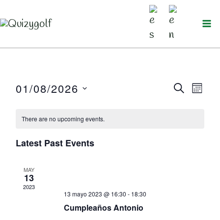
Ir
al
contenido
01/08/2026
SEARC
Events
Even
MO
Select
Search
View
There are no upcoming events.
date.
and
Navi
Latest Past Events
Views
MAY
Navigation
13
2023
13 mayo 2023 @ 16:30
-
18:30
Cumpleaños Antonio