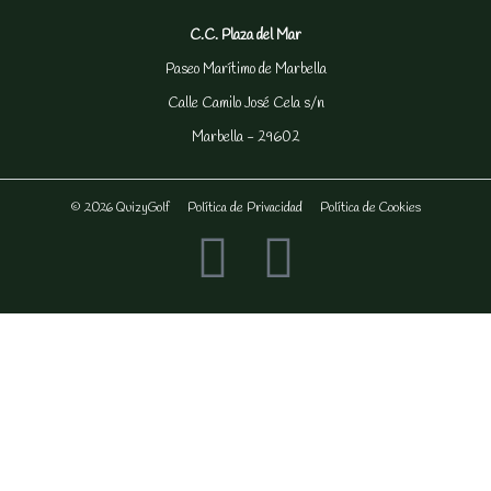
C.C. Plaza del Mar
Paseo Marítimo de Marbella
Calle Camilo José Cela s/n
Marbella - 29602
© 2026 QuizyGolf
Política de Privacidad
Política de Cookies
F
I
a
n
c
s
e
t
b
a